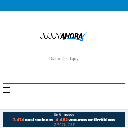
Saltar
al
contenido
Jujuy Ahora!
Diario De Jujuy.