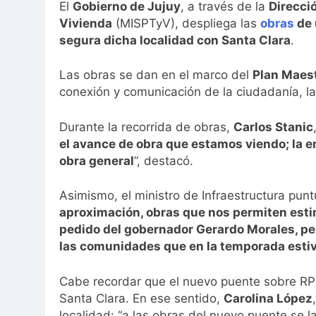
El
Gobierno de Jujuy
, a través de la
Direcció
Vivienda
(MISPTyV), despliega las
obras
de 
segura dicha localidad con Santa Clara
.
Las obras se dan en el marco del
Plan Maest
conexión y comunicación de la ciudadanía, la p
Durante la recorrida de obras,
Carlos Stanic
el avance de obra que estamos viendo; la e
obra general
”, destacó.
Asimismo, el ministro de Infraestructura punt
aproximación, obras que nos permiten estim
pedido del gobernador Gerardo Morales, pero
las comunidades que en la temporada estiva
Cabe recordar que el nuevo puente sobre RP 6
Santa Clara. En ese sentido,
Carolina López
localidad: “a las obras del nuevo puente se l