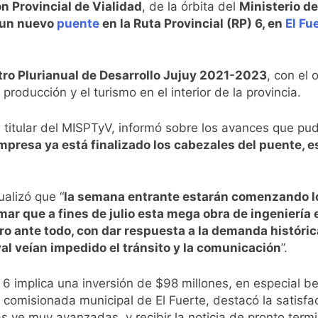
n Provincial de Vialidad
, de la órbita del
Ministerio de
un nuevo
puente
en la Ruta Provincial (RP) 6, en
El Fu
ro Plurianual de Desarrollo Jujuy 2021-2023
, con el 
roducción y el turismo en el interior de la provincia.
, titular del MISPTyV, informó sobre los avances que pud
mpresa ya está finalizado los cabezales del puente, 
ualizó que “
la semana entrante estarán comenzando lo
ar que a fines de julio esta mega obra de ingeniería 
 ante todo, con dar respuesta a la demanda histórica 
l veían impedido el tránsito y la comunicación
”.
 implica una inversión de $98 millones, en especial ben
, comisionada municipal de El Fuerte, destacó la satisfacc
as ve muy avanzadas, y recibir la noticia de pronto ter