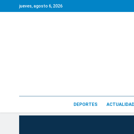
Saltar
jueves, agosto 6, 2026
al
contenido
DEPORTES
ACTUALIDA