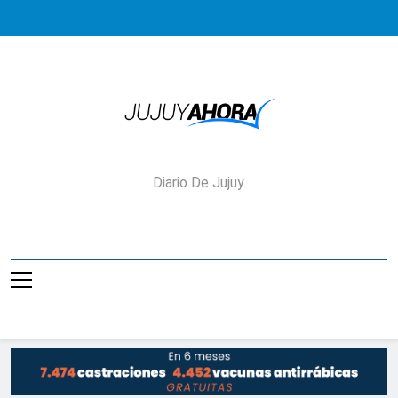
Saltar
al
contenido
Jujuy Ahora!
Diario De Jujuy.