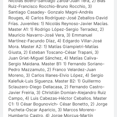
Nicolás Boero-Santiago Zarbá-Juan Terá, 2) Blas
Ruiz-Francisco Rocchio-Bruno Rocchio, 3)
Santiago Casadey- Gonzalo Magni-Andrés
Rouges, 4) Carlos Rodríguez-José Zeballos-David
Frías. Juveniles: 1) Nicolás Reynoso-Javier Macías.
Master A1: 1) Rodrigo López-Sergio Terradez, 2)
Mauricio Navarro-José Vera, 3) Emmanuel
Martínez-Facundo Díaz, 4) Edgardo Villar-José
Mora. Master A2: 1) Matías Giampietri-Matías
Giusta, 2) Esteban Toscano-César Trapani, 3)
Juan Griet-Miguel Sánchez, 4) Matías Caliva-
Sergio Maidana. Master B1: 1) Fernando Soriano-
Pedro Mazzamuto, 2) Franco Velardez-Juan
Moreno, 3) Carlos Illanes-Elvio López, 4) Sergio
Kaleñuk-Luis Siguenza. Master B2: 1) Guillermo
Sclauzero-Diego Dellacasa, 2) Fernando Castro-
Javier Freiria, 3) Christián Domian-Alejandro Ruiz
Campo, 4) Luis Cabezas-Héctor Ceballos. Master
C1: 1) César Bogunovich- César Bonetto, 2) Jorge
Pucheta-Oscar Aparicio, 3) Marcos Moreno-
Humberto Castro, 4) Jorge Morcus-Martín