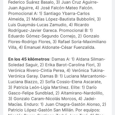
Federico Suárez Basalo, 3) Juan Cruz Aguirre-
Juan Aguirre, 4) José Falcón-Mateo Falcón.
Promocional A: 1) Santiago Ybarra-Carlos
Almeida, 2) Matías López-Bautista Bubbolini, 3)
Luis Guaymás-Lucas Zamudio, 4) Ricardo
Rodríguez-Javier Gareca. Promocional B: 1)
Eduardo Gómez-Segundo Cornejo, 2) Gonzalo
Flores-Rodrigo Flores, 3) Rafael Soria-Maximiliano
Villa, 4) Emanuel Aldonate-César Fuenzalida.
En los 45 kilómetros
: Damas A: 1) Aldana Silman-
Soledad Saguir, 2) Erika Barot-Carolina Fiori, 3)
Verónica Rivero-Cintia Perea, 4) Verónica Tukina-
Verónica Garay. Damas B: 1) Luciana Marcantonio-
Luciana Biazzo, 2) Sofía Cossio-Elena Ascarate,
3) Patricia León-Ligia Martínez. Elite: 1) Darío
Gasco-Felipe Sundblad, 2) Altamirano-Nardolillo,
3) Gonzalo Caram-Nicolás Morcos, 4) Jadei-
Macías. Enduro: 1) Juan Chagra-Gastón Alonso, 2)
Patricio López-Gastón San Millán. Por equipos: