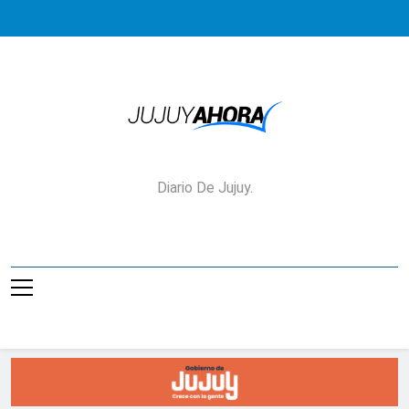
Saltar
al
contenido
Jujuy Ahora!
Diario De Jujuy.