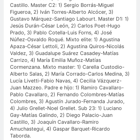
Castillo. Master C2: 1) Sergio Borrás-Miguel
Figueroa, 2) Iván Torres-Alberto Alcócer, 3)
Gustavo Márquez-Santiago Labourt. Master D1: 1)
Jesús Durán-César León, 2) Carlos Poet-Hugo
Prado, 3) Pablo Cotella-Luis Forns, 4) José
Núñez-Osvaldo Roqué. Mixto elite: 1) Agustina
Apaza-César Lettoli, 2) Agustina Quiros-Nicolás
Valdez, 3) Guadalupe Suárez Casadey-Matías
Carrizo, 4) María Emilia Muñoz-Matías
Cormenzana. Mixto master: 1) Carella Custodio-
Alberto Salas, 2) María Corrado-Carlos Medina, 3)
Lucía Livetti-Fabio Navas, 4) Cecilia Vázquerz-
Juan Mazzeo. Padre e hijo: 1) Ramiro Cavallaro-
Pablo Cavallaro, 2) Fernando Colombres-Matías
Colombres, 3) Agustín Jurado-Fernanda Jurado,
4) Julio Grellet-Noel Grellet. Sub 23: 1) Luciano
Gay-Matías Galindo, 2) Diego Palacio-Juan
Castillo, 3) Joaquín Cavallaro-Ramiro
Amuchastegui, 4) Gaspar Barquet-Ricardo
Taborda.